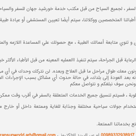
 السفر ، لجميع السياح من قبل مكتب خدمة خورشید جهان للسفر والسیاح
طبائنا المتخصصين ووكلائنا، سيتم أيضًا تعيين المستشفى أو عيادة طبية
و تنوي متابعة أعمالك الطبية ، مع حصولك علي المساعدة اللازمه والمتر
الرعاية قبل الجراحة، سيتم تنفيذ االعمليه المعينه من قبل الأطباء الأك
كونون معك طوال مراحل ما قبل العلاج وبعده. لن نتركك وحدك في أي 
أنه بعد العودة إلى بلدك، في حالة حدوث أي مشاكل بسبب الإجراءات الط
يه ونحن سوف نبلغكم و نتواصل معكم
ن مطلوبة ، فسيتم تنسيق جميع الخدمات المتعلقة بالسفر في أقرب وقت ممكن
تخدام جولات سياحية مختلفة وجذابة للغاية وممتعة داخل أو خارج محاف
بخدماتنا الممتعة.
00989332938917
او عبر البريد الإلكتروني
Iransunworld.arb@gmail.com