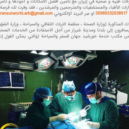
 طبیة و صحیة في إيران مع تامين افضل الامكانات و اجودها و تامين أ
ارات الأطباء والمستشفيات والمترجمين والمرشدين ، فقد وفرت لك فرصة 
00989332938917
او عبر البريد الإلكتروني
Iransunworld.arb@gmail.com
ثلاث المذکورة (وزارة الصحة ، منظمة التراث الثقافي والسياحة ، وزارة 
سافرون إلى بلدنا ومدينة شيراز من أجل الاستفادة من الخدمات الصحية
، من مكتب خدمة خورشید جهان للسفر والسياحة (والتي يمكن القول إ