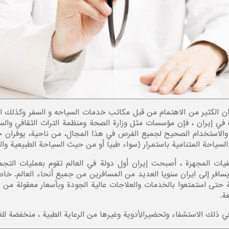
ن الكثير من الاهتمام من قبل مكاتب خدمات السياحه و السفر وكذلك العد
ي إيران ، فإن مؤسسات مثل وزارة الصحة ومنظمة التراث الثقافي والسي
ل والاستخدام الصحیح لجميع الفرص في هذا المجال، من ناحية، يوفران
سياحة المتنامية باستمرار (سواء طبيا أو من حيث السياحة الطبيعية والث
ات المجهزة ، أصبحت إيران أول دولة في العالم تقوم بعمليات التجم
سافر إلی ایران سنویا العديد من المسافرين من جميع أنحاء العالم. خا
 حتی استمتعوا بالخدمات والعلاجات عالية الجودة وبأسعار معقولة من ق
ة.
ما في ذلك الاستشفاء وتحضیرالأدوية وغيرها من الرعاية الطبية ، منخفضة ل