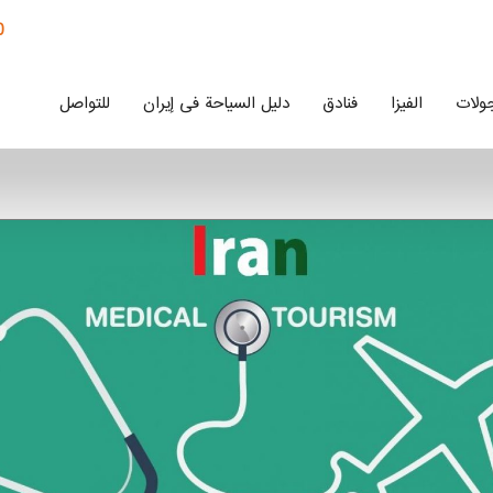
0
ولات
الفیزا
فنادق
دلیل السیاحة فی إیران
للتواصل