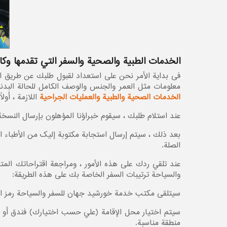
الخدمات الطبية والصحیة والسفر التي تقدمها وك
فی بدایة الأمر نحن على استعداد لقبول طلبك عن طريق ال
معلومات مثل العمر والجنس والوصف الكامل للحالة البدنية
الخدمات الصحیة والطبية والعمليات الجراحية
اللازمة ، أول
عند استلام طلبك ، سيقوم خبراؤنا المؤهلون بإرسال النسخ
بعد ذلك ، سيتم إرسال استجابة مكتوبة إلیک من الأطباء ال
الصلة.
عند تلقي ردك على هذه الأمور ، ومراجعة اقتراحاتك الم
والسياحة ترتيبات السفر الخاصة بك علی هذه الطریقة:
سيتلقى مكتب خدمة خورشید جهان للسفر والسياحة رمز التأشيرة بواسطة وزارة الخارجية الإيران
سیتم اختیار محل الإقامة (علي حسب اختيارك) فندق أو ج
منطقة مناسبة.