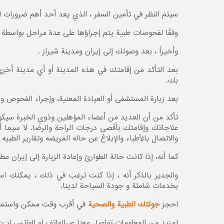
سيتم النظر في تأمين السفر ، الذي يعد أحد أهم ضرورات
وفقًا لفحوصات طبية يتم إجراؤها على عدة مراحل بواسطة أ
وأخيراً ، بعد وصولك إلى إيران ومدينة شيراز .
بعد التأكد من إقامتك في هذه المدينة أو أي مدينة أخرى 
بك.
بعد زيارة المستشفى أو العيادة المعنية، وإجراء الفحوص و
تأكد من أن العديد من أعضاء المؤهلين وذوي الخبرة سي
علاجاتك وإقامتك بأقصى درجات الراحة والرضا. لا سيما 
والاتصال بالأطباء والإبلاغ عن حاله المريضه وتقارير الطب
کما أنه، إذا كانت حالة الطوارئ وإعادة الزيارة إلى إيرا
والجدیر بالذکر أنه ، إذا كنت ترغب في ذلك ، يمكنك اس
بخدمات شاملة و جودة السياحة لدينا.
احجز
جولتك الطبیة والصحیة
في أقرب وقت ممكن واستمتع 
لمزيد من المعلومات تواصل معنا عبرالهاتف او الواتس اب: