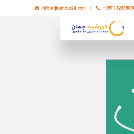
info[at]irantour24.com
|
+9871 3230808