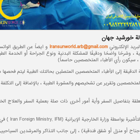
الة خورشید جهان
بريد الإلكتروني
Iransunworld.arb@gmail.com
و ايضاً عن الطريق الو
 ، وشرحًا واضحًا ودقيقًا للمشكلة البدنية ونوع الجراحة أو الخدمة ال
اً ، سيكون رأي الأطباء المتخصصين حاسماً)
ة الدقيقة إلى الأطباء المتخصصين المتصلين بحالتك الطبية ليتم فحصها م
متخصصين وتقرير عن تشخيصهم والمشورة الطبية ، بالإضافة إلى التكلفة ا
تعلقة بتفاصيل السفر وأية أمور أخرى ذات صلة بعملية السفر والعلا
ية (Iran Foreign Ministry, IFM ) في أقرب وقت ممكن ویقدم لک.
ناح أو منزل أو شقق فندقیة) ، إلى جانب التذاكر والمرشدين السياحيين