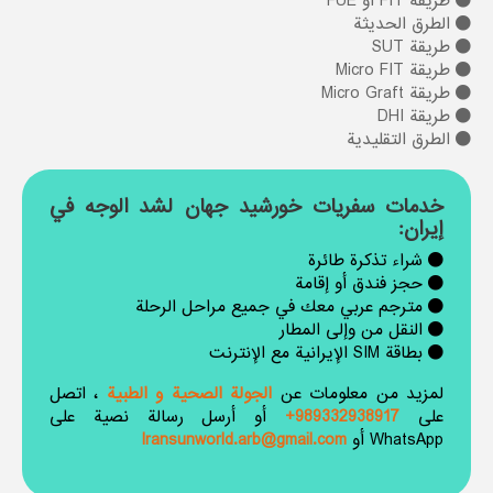
طريقة FIT أو FUE
الطرق الحديثة
طريقة SUT
طريقة Micro FIT
طريقة Micro Graft
طريقة DHI
الطرق التقليدية
خدمات سفريات خورشيد جهان لشد الوجه في
إيران:
شراء تذكرة طائرة
حجز فندق أو إقامة
مترجم عربي معك في جميع مراحل الرحلة
النقل من وإلى المطار
بطاقة SIM الإيرانية مع الإنترنت
لمزيد من معلومات عن
الجولة الصحیة و الطبیة
، اتصل
على
989332938917+
أو أرسل رسالة نصية على
WhatsApp أو
Iransunworld.arb@gmail.com