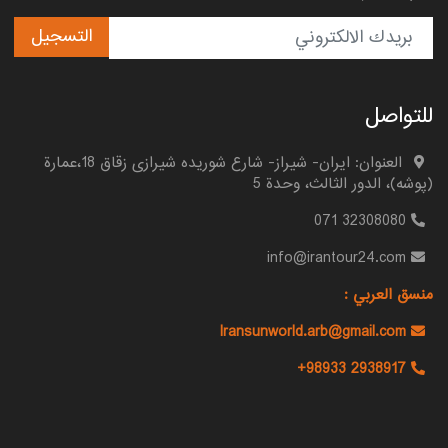
التسجیل
للتواصل
العنوان: ايران- شيراز- شارع شوريده شيرازى زقاق 18،عمارة
(پوشه)، الدور الثالث، وحدة 5
32308080 071
info@irantour24.com
منسق العربي :
Iransunworld.arb@gmail.com
+98933 2938917