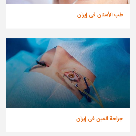
طب الأسنان فی إیران
جراحة العين فی إیران