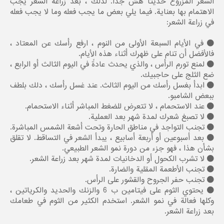
الشعر المزروع حديثًا هش جدًا. لذلك ، بعد زراعة الشعر يجب
الاهتمام بها بعناية. فيما يلي بعض ما يجب فعله وما لا يجب فعله
في زراعة الشعر:
في الأيام السبعة الأولى من النوم ، ارفع رأسك عن المعتاد ،
فالأفضل أن تنام علی ظهرك أثناء هذه الأيام.
لمنع تورم الرأس ، والذي يحدث عادةً في اليوم الثالث أو الرابع ،
ضع الثلج على حاجبيك.
ابدأ بغسل رأسك من اليوم الثالث. عند غسل رأسك ، دلك بلطف
ببعض الشامبو.
عند الاستحمام ، لا تتعرض للضغط المباشر أثناء الاستحمام.
لا تصبغ شعرك لمدة شهر بعد العملية.
تجنب التواجد في مناطق الحارة وتحت أشعة الشمس المباشرة.
بعد أسبوعين أو أربعة أسابيع ، يبدأ الشعر في التساقط. لا تقلق
بشأن هذا ، فهو جزء من دورة نمو الشعر الطبيعي.
لا تشرب الكحول أو الدخانيات لمدة شهر بعد زراعة الشعر.
تجنب الأطعمة المقلية والضارة.
تجنب حفر الجروح والقشور على الرأس.
يحتوي الثوم على فيتامين ب 6 والزنك والحديد والكرياتين ،
وكلها فعالة في نمو الشعر. استخدم الكثير من الثوم في طعامك
بعد زراعة الشعر.