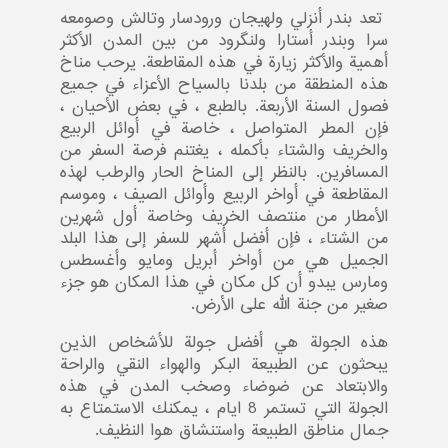
تعد بندر أنزلي ولهيجان ورودسار وتالش وصومعه
سرا وبندر أستارا ولنگرود من بين المدن الأكثر
أهمية والأكثر زيارة في هذه المقاطعة. يرحب مناخ
هذه المنطقة من بلدنا بالسياح الأعزاء في جميع
فصول السنة الأربعة. بالطبع ، في بعض الأحيان ،
فإن المطر المتواصل ، خاصة في أوائل الربيع
والخريف والشتاء بأكمله ، يغتنم فرصة السفر من
المسافرين. بالنظر إلى المناخ الحار والرطب لهذه
المقاطعة في أواخر الربيع وأوائل الصيف ، وموسم
الأمطار من منتصف الخريف وخاصة أول شهرين
من الشتاء ، فإن أفضل أشهر للسفر إلى هذا البلد
الجميل هي من أواخر أبريل ومايو وأغسطس
ومارس يبدو أن كل مكان في هذا المكان هو جزء
صغير من جنة الله على الأرض.
هذه الجولة هي أفضل جولة للأشخاص الذين
يبحثون عن الطبيعة البكر والهواء النقي والراحة
والابتعاد عن ضوضاء وصخب المدن في هذه
الجولة التي تستمر 8 ایام ، يمكنك الاستمتاع به
جمال مناطق الطبيعة واستنشاق هوا النظيف.