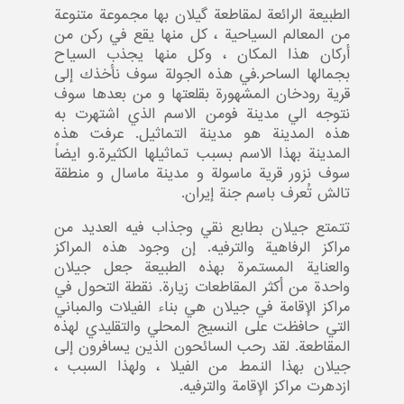
الطبيعة الرائعة لمقاطعة گيلان بها مجموعة متنوعة
من المعالم السياحية ، كل منها يقع في ركن من
أركان هذا المكان ، وكل منها يجذب السياح
بجمالها الساحر.في هذه الجولة سوف نأخذك إلى
قرية رودخان المشهورة بقلعتها و من بعدها سوف
نتوجه الي مدينة فومن الاسم الذي اشتهرت به
هذه المدينة هو مدينة التماثيل. عرفت هذه
المدينة بهذا الاسم بسبب تماثيلها الكثيرة.و ايضاً
سوف نزور قرية ماسولة و مدينة ماسال و منطقة
تالش تُعرف باسم جنة إيران.
تتمتع جيلان بطابع نقي وجذاب فيه العديد من
مراكز الرفاهية والترفيه. إن وجود هذه المراكز
والعناية المستمرة بهذه الطبيعة جعل جيلان
واحدة من أكثر المقاطعات زيارة. نقطة التحول في
مراكز الإقامة في جيلان هي بناء الفيلات والمباني
التي حافظت على النسيج المحلي والتقليدي لهذه
المقاطعة. لقد رحب السائحون الذين يسافرون إلى
جيلان بهذا النمط من الفيلا ، ولهذا السبب ،
ازدهرت مراكز الإقامة والترفيه.