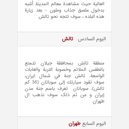
العالية حيث مشاهدة معالم المدينة أشبه
بدخول ملصق جذاب وملون - بعد زيارة
هذه البلده ، سوف تتجه نحو تالش
اليوم السادس
تالش
منطقة تالش بمحافظة جيلان تتمتع
بالطقس الملائم وخصوبة التربة والغابات
الواسعة. تالش جنة في شمال ايران،
سوف تقود سيارتك إلى سوباتان (36 كم
تالش). سوباتان تعرف باسم جنة مدن
إيران و من ثم ذلک سوف نذهب ال
طهران
اليوم السابع
طهران