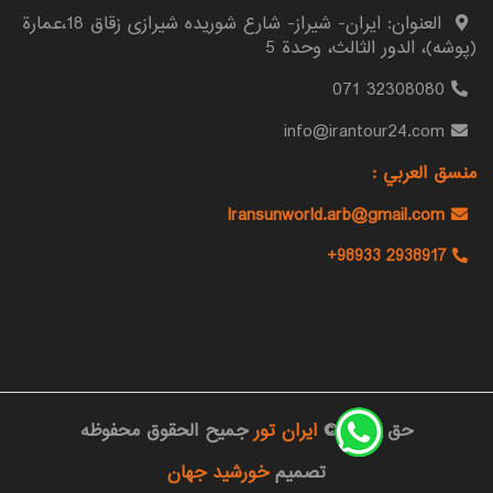
العنوان: ايران- شيراز- شارع شوريده شيرازى زقاق 18،عمارة
(پوشه)، الدور الثالث، وحدة 5
32308080 071
info@irantour24.com
منسق العربي :
Iransunworld.arb@gmail.com
+98933 2938917
حق النشر ©
ایران تور
جمیح الحقوق محفوظه
تصمیم
خورشید جهان