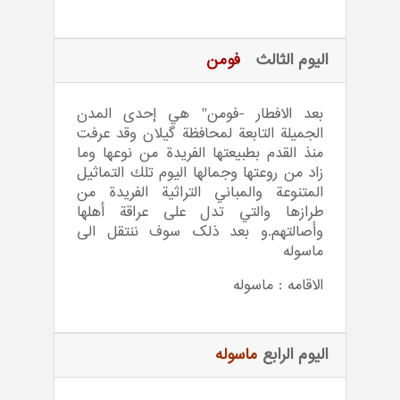
اليوم الثالث
فومن
بعد الافطار -فومن" هي إحدى المدن
الجميلة التابعة لمحافظة گيلان وقد عرفت
منذ القدم بطبيعتها الفريدة من نوعها وما
زاد من روعتها وجمالها اليوم تلك التماثيل
المتنوعة والمباني التراثية الفريدة من
طرازها والتي تدل على عراقة أهلها
وأصالتهم.و بعد ذلک سوف ننتقل الی
ماسوله
الاقامه : ماسوله
اليوم الرابع
ماسوله