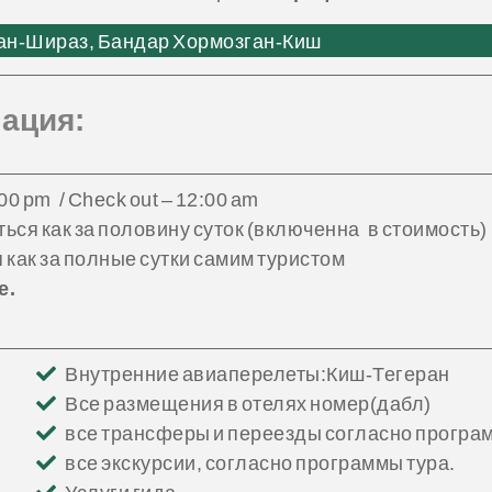
н-Шираз, Бандар Хормозган-Киш
ация:
00 pm / Check out – 12:00 am
ься как за половину суток (включенна в стоимость)
 как за полные сутки самим туристом
е.
Внутренние авиаперелеты:Киш-Тегеран
Все размещения в отелях номер(дабл)
все трансферы и переезды согласно програ
все экскурсии, согласно программы тура.