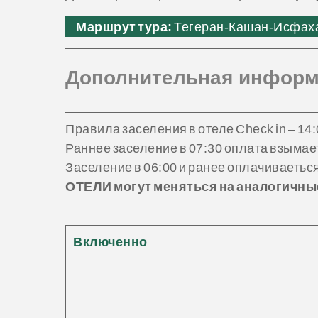
Маршрут тура:
Тегеран-Кашан-Исфаха
Дополнительная информ
Правила заселения в отеле Check in – 14:
Раннее заселение в 07:30 оплата взымает
Заселение в 06:00 и ранее оплачиваеться
ОТЕЛИ могут меняться на аналогичны
Включенно