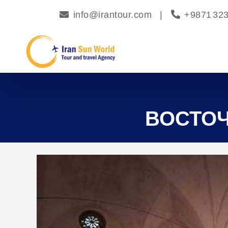
info@irantour.com
|
+9871 32
ВОСТОЧ
ᠪ