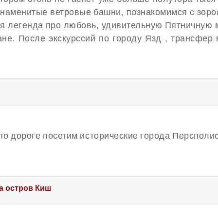
знаменитые ветровые башни, познакомимся с зоро
ая легенда про любовь, удивительную Пятничную 
е. После экскурссий по городу Язд , трансфер 
по дороге посетим исторические города Персполис
а остров Киш