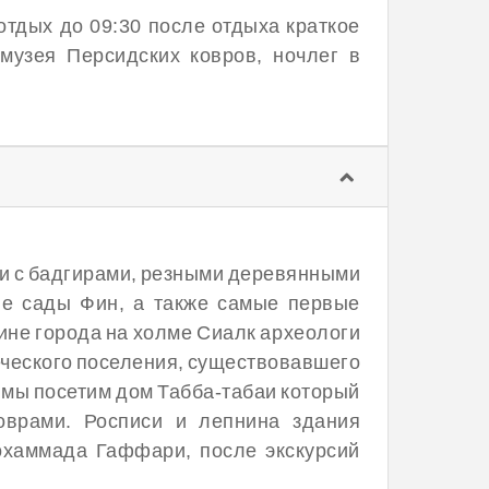
,отдых до 09:30 после отдыха краткое
музея Персидских ковров, ночлег в
ми с бадгирами, резными деревянными
ие сады Фин, а также самые первые
аине города на холме Сиалк археологи
еческого поселения, существовавшего
же мы посетим дом Табба-табаи который
оврами. Росписи и лепнина здания
охаммада Гаффари, после экскурсий