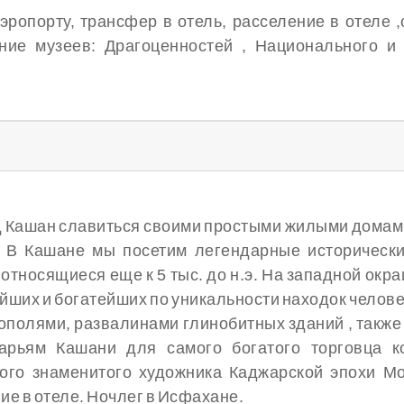
аэропорту, трансфер в отель, расселение в отеле 
ние музеев: Драгоценностей , Национального и 
од Кашан славиться своими простыми жилыми дома
 В Кашане мы посетим легендарные историческ
относящиеся еще к 5 тыс. до н.э. На западной окр
ейших и богатейших по уникальности находок челов
екрополями, развалинами глинобитных зданий , так
арьям Кашани для самого богатого торговца к
ого знаменитого художника Каджарской эпохи М
е в отеле. Ночлег в Исфахане.