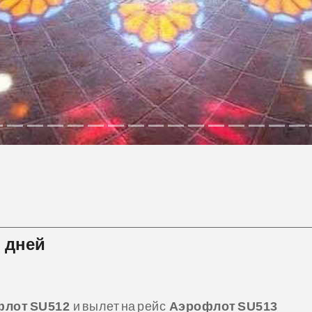
9 дней
лот SU512
и вылет на рейс
Аэрофлот SU513