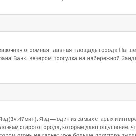
 сказочная огромная главная площадь города Нагш
рана Ванк, вечером прогулка на набережной Занди
 Язд(3ч.47мин). Язд — один из самых старых и инте
лочкам старого города, которые дают ощущение, чт
тором огонь не гаснет уже больше полутора тыся