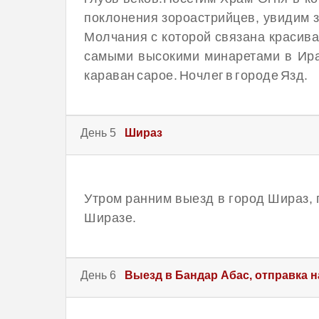
поклонения зороастрийцев, увидим 
Молчания с которой связана красив
самыми высокими минаретами в Иран
караван сарое. Ночлег в городе Язд.
День 5
Шираз
Утром ранним выезд в город Шираз, 
Ширазе.
День 6
Выезд в Бандар Абас, отправка н