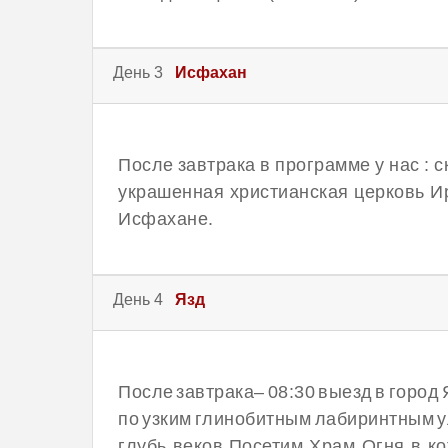
День 3
Исфахан
После завтрака в программе у нас :
украшенная христианская церковь И
Исфахане.
День 4
Язд
После завтрака– 08:30 выезд в город
по узким глинобитным лабиринтным у
глубь веков.Посетим Храм Огня в ко