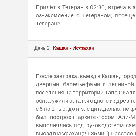
Прилёт в Тегеран в 02:30, втреча в 
ознакомление с Тегераном, посеще
Тегеране.
День 2
Кашан - Исфахан
После завтрака, выезд в Кашан, гор
дверями, барельефами и лепниной.
поселения на территории Тапе Сиалк 
обнаружили остатки одного из древн
с 5 по 1 тыс. до н.э. с цитаделью, н
был построен архитектором Али-М
выполнялись под руководством сам
выезд в Исфахан(2ч.35мин).Расселени