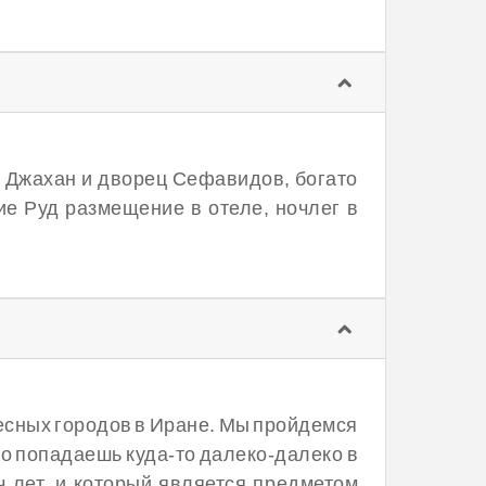
е Джахан и дворец Сефавидов, богато
е Руд размещение в отеле, ночлег в
ресных городов в Иране. Мы пройдемся
о попадаешь куда-то далеко-далеко в
ч лет, и который является предметом