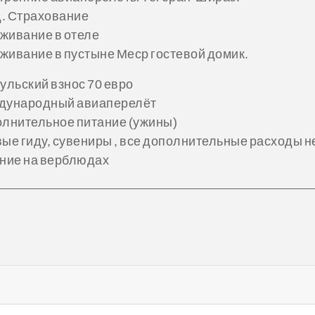
 Страхование
ивание в отеле
ивание в пустыне Меср гостевой домик.
льский взнос 70 евро
ународный авиаперелёт
лнительное питание (ужины)
е гиду, сувениры , все дополнительные расходы н
ние на верблюдах