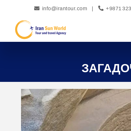
info@irantour.com
|
+9871 32
ЗАГАДОЧ