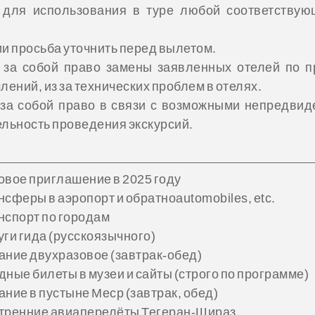
для использования в туре любой соответствующ
и просьба уточнить перед вылетом.
а собой право замены заявленных отелей по пр
ений, из за технических проблем в отелях.
а собой право в связи с возможными непредвид
льность проведения экскурсий.
вое приглашение в 2025 году
сферы в аэропорт и обратноautomobiles, etc.
спорт по городам
ги гида (русскоязычного)
ние двухразовое (завтрак-обед)
ные билеты в музеи и сайты (строго по программе)
ние в пустыне Меср (завтрак, обед)
ренние авиаперелёты Тегеран-Шираз.