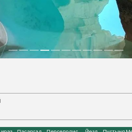
й
ираз – Пасаргад – Персеполис — Йезд – Пустыня М