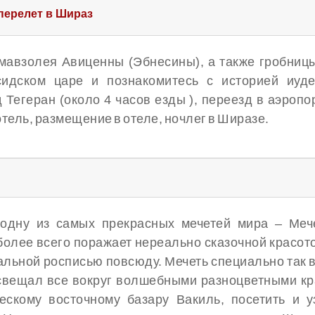
 перелет в Шираз
 мавзолея Авиценны (Эбнесины), а также гробницы
сидском царе и познакомитесь с историей иуде
 Тегеран (около 4 часов езды ), переезд в аэроп
тель, размещение в отеле, ночлег в Ширазе.
 одну из самых прекрасных мечетей мира – Меч
 более всего поражает нереально сказочной красо
кальной росписью повсюду. Мечеть специально так в
свещал все вокруг волшебными разноцветными кр
ескому восточному базару Вакиль, посетить и 