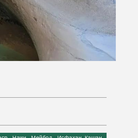
еср – Наин – Мейбод – Исфахан -Кашан