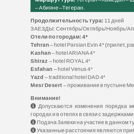
– Абияне –Тегеран.
Продолжительность тура:
11 дней
ЗАЕЗДЫ: Сентябрь/Октябрь/Ноябрь/А
Отели по городам: 4*
Tehran
– hotel Parsian Evin 4* (прилет, 
Kashan
– hotel ARIANA 4*
Shiraz
– hotel ROYAL 4*
Esfahan
– hotel Venus 4*
Yazd
– traditional hotel DAD 4*
Mesr Desert
– проживание в пустыне Ме
Внимание!
Допускаются изменения порядка ме
городах и в отелях в связи с задержками
Подача Заявки на участие в данном т
Указанные расстояния являются при