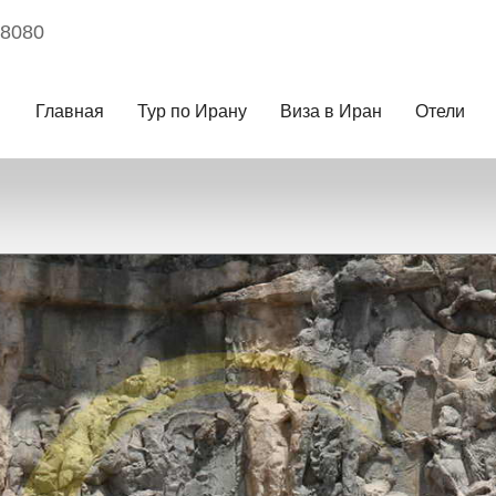
08080
Главная
Тур по Ирану
Виза в Иран
Отели