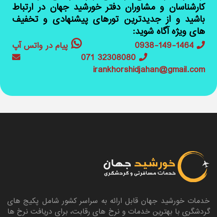
کارشناسان و مشاوران دفتر خورشید جهان در ارتباط
باشید و از جدیدترین تورهای پیشنهادی و تخفیف
های ویژه آگاه شوید:
0938-149-1464
پیام در واتس آپ
32308080 071
irankhorshidjahan@gmail.com
خدمات خورشید جهان قابل ارائه به سراسر کشور شامل پکیج های
گردشگری با بهترین خدمات و نرخ های رقابت، برای دریافت نرخ ها